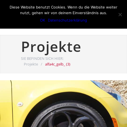
Diese Website benutzt Cookies. Wenn du die Website weiter
nutzt, gehen wir von deinem Einverständnis aus.
OK
Datenschutzerklärung
Projekte
SIE BEFINDEN SICH HIER:
Projekte
/
alfa4c_gelb_ (3)