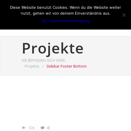
Diese Website benutzt Cookies. Wenn du die Website weiter
nutzt, gehen wir von deinem Einverständnis aus.
OK
Datenschutzerklärung
Projekte
SIE BEFINDEN SICH HIER:
Projekte
/
Sidebar Footer Bottom
720
0