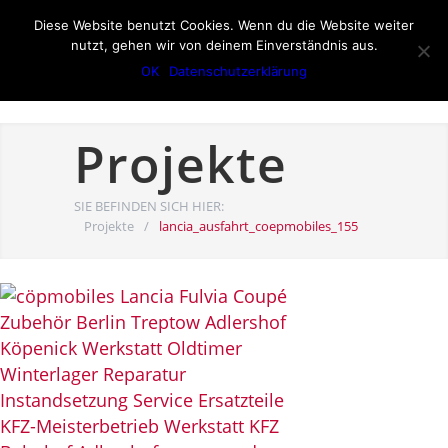
Diese Website benutzt Cookies. Wenn du die Website weiter
nutzt, gehen wir von deinem Einverständnis aus.
OK
Datenschutzerklärung
Projekte
SIE BEFINDEN SICH HIER:
Projekte
/
lancia_ausfahrt_coepmobiles_155