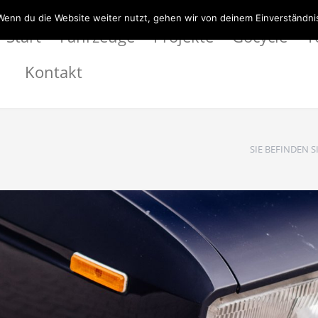
Wenn du die Website weiter nutzt, gehen wir von deinem Einverständni
Start
Fahrzeuge
Projekte
Gocycle
T
Kontakt
SIE BEFINDEN S