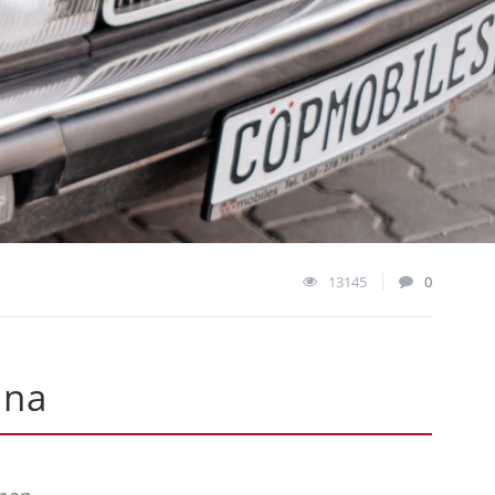
13145
0
ina