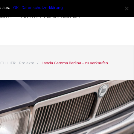
s aus.
OK
Datenschutzerklärung
eam
Termin vereinbaren
ICH HIER:
Projekte
/
Lancia Gamma Berlina – zu verkaufen